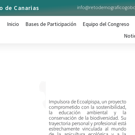
Luis
o de Canarias
info@retodemograficogobc
Inicio
Bases de Participación
Equipo del Congreso
Noti
Impulsora de Ecoalpispa, un proyecto
comprometido con la sostenibilidad,
la educación ambiental y la
conservación de la biodiversidad. Su
trayectoria personal y profesional está
estrechamente vinculada al mundo
de la apicultura ecológica y a la