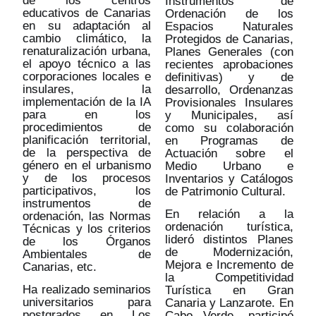
de los centros
Instrumentos de
educativos de Canarias
Ordenación de los
en su adaptación al
Espacios Naturales
cambio climático, la
Protegidos de Canarias,
renaturalización urbana,
Planes Generales (con
el apoyo técnico a las
recientes aprobaciones
corporaciones locales e
definitivas) y de
insulares, la
desarrollo, Ordenanzas
implementación de la IA
Provisionales Insulares
para en los
y Municipales, así
procedimientos de
como su colaboración
planificación territorial,
en Programas de
de la perspectiva de
Actuación sobre el
género en el urbanismo
Medio Urbano e
y de los procesos
Inventarios y Catálogos
participativos, los
de Patrimonio Cultural.
instrumentos de
En relación a la
ordenación, las Normas
ordenación turística,
Técnicas y los criterios
lideró distintos Planes
de los Órganos
de Modernización,
Ambientales de
Mejora e Incremento de
Canarias, etc.
la Competitividad
Ha realizado seminarios
Turística en Gran
universitarios para
Canaria y Lanzarote. En
postgrados en Los
Cabo Verde, participó