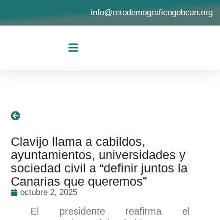
info@retodemograficogobcan.org
Bases de Participación
Equipo del Congreso
Sesiones Grabadas
Edición Anterior
Clavijo llama a cabildos,
ayuntamientos, universidades y
sociedad civil a “definir juntos la
Canarias que queremos”
octubre 2, 2025
El presidente reafirma el