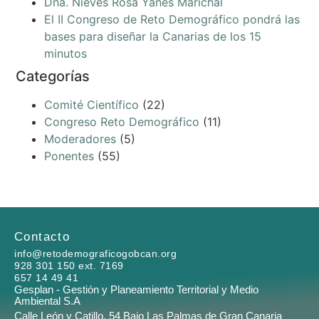
Dña. Nieves Rosa Yanes Marichal
El II Congreso de Reto Demográfico pondrá las
bases para diseñar la Canarias de los 15
minutos
Categorías
Comité Científico
(22)
Congreso Reto Demográfico
(11)
Moderadores
(5)
Ponentes
(55)
Contacto
info@retodemograficogobcan.org
928 301 150 ext. 7169
657 14 49 41
Gesplan - Gestión y Planeamiento Territorial y Medio
Ambiental S.A
Calle León y Catillo, 54 Bajo Las Palmas de Gran Canaria