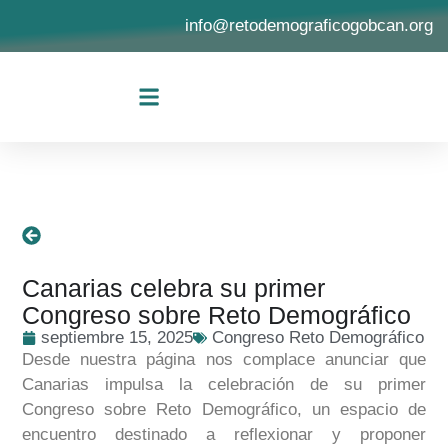
info@retodemograficogobcan.org
Bases de Participación
Equipo del Congreso
Sesiones Grabadas
Edición Anterior
Canarias celebra su primer
Congreso sobre Reto Demográfico
septiembre 15, 2025
Congreso Reto Demográfico
Desde nuestra página nos complace anunciar que
Canarias impulsa la celebración de su
primer
Congreso sobre Reto Demográfico
, un espacio de
encuentro destinado a reflexionar y proponer