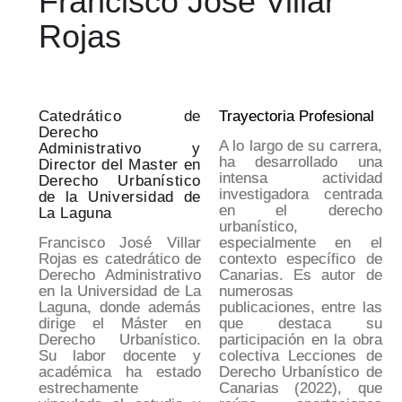
Francisco José Villar
Rojas
Catedrático de
Trayectoria Profesional
Derecho
A lo largo de su carrera,
Administrativo y
ha
desarrollado una
Director del Master en
intensa actividad
Derecho Urbanístico
investigadora centrada
de la Universidad de
en el derecho
La Laguna
urbanístico,
Francisco José Villar
especialmente en el
Rojas es
catedrático de
contexto específico de
Derecho Administrativo
Canarias.
Es autor de
en la Universidad de La
numerosas
Laguna,
donde además
publicaciones, entre las
dirige el Máster en
que
destaca su
Derecho Urbanístico.
participación en la obra
Su labor docente y
colectiva Lecciones de
académica ha estado
Derecho Urbanístico de
estrechamente
Canarias (2022),
que